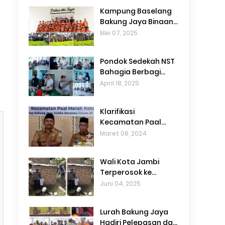
Kurangi Kemacetan
Kampung Baselang
Bakung Jaya Binaan
Rumah Zakat Terima
Mei 07, 2025
Kunjungan Edukasi
dari SDIT Ash-
Pondok Sedekah NST
Shiddiiqi
Bahagia Berbagi
Telur untuk Warga
April 18, 2025
dan Anak Yatim di
Bakung Jaya
Klarifikasi
Kecamatan Paal
Merah dan Kelurahan
Maret 08, 2024
Bakung Jaya Terkait
Berita Izin Armada
Wali Kota Jambi
dan Dugaan
Terperosok ke
Penerimaan Uang
Lubang Saat Tinjau
Juni 04, 2025
Jatah
Proyek, Tetap
Lanjutkan Peninjauan
Lurah Bakung Jaya
Meski Celana Robek
Hadiri Pelepasan dan