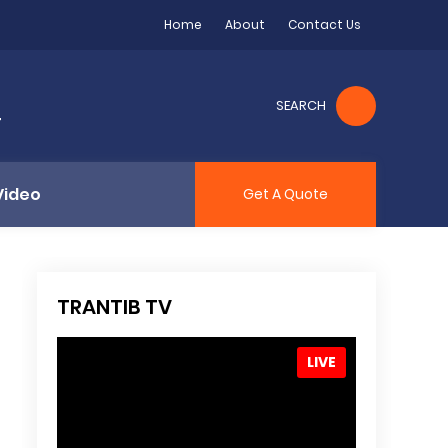
Home
About
Contact Us
SEARCH
4
Video
Get A Quote
TRANTIB TV
LIVE